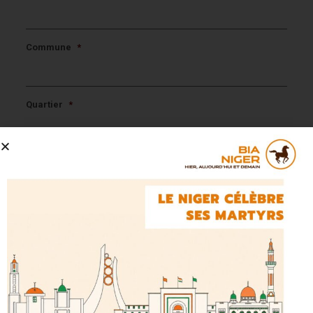
Commune
*
Quartier
*
Message
*
Sécurité