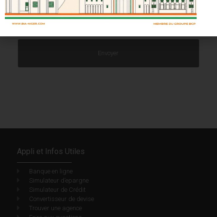
Appli et Infos Utiles
Banque en ligne
Simulateur d’epargne
Simulateur de Crédit
Convertisseur de devise
Trouver une agence