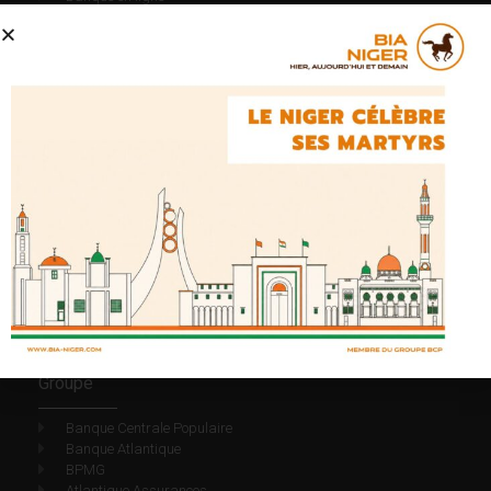
Simulateur d’epargne
Simulateur de Crédit
Convertisseur de devise
Trouver une agence
Foire aux questions
Jours fériés
Nous Joindre
Particulier
Professionnel
Entreprise
Perte ou vol de Carte Bancaire
Plaintes & réclamations
Suggestions
Contacter nous
Groupe
Banque Centrale Populaire
Banque Atlantique
BPMG
Atlantique Assurances